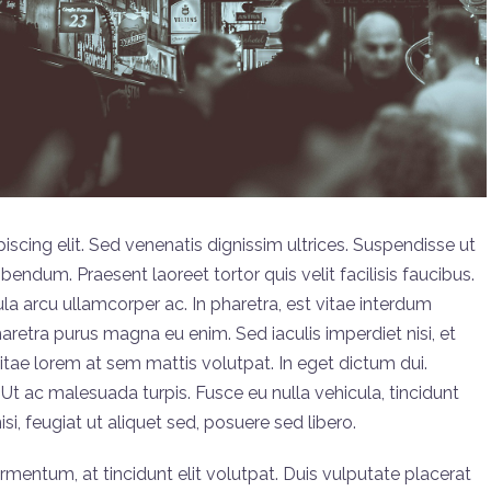
scing elit. Sed venenatis dignissim ultrices. Suspendisse ut
bibendum. Praesent laoreet tortor quis velit facilisis faucibus.
la arcu ullamcorper ac. In pharetra, est vitae interdum
pharetra purus magna eu enim. Sed iaculis imperdiet nisi, et
itae lorem at sem mattis volutpat. In eget dictum dui.
t ac malesuada turpis. Fusce eu nulla vehicula, tincidunt
isi, feugiat ut aliquet sed, posuere sed libero.
mentum, at tincidunt elit volutpat. Duis vulputate placerat