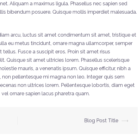
 amet. Aliquam a maximus ligula. Phasellus nec sapien sed
allis bibendum posuere. Quisque mollis imperdiet malesuada.
n diam arcu, luctus sit amet condimentum sit amet, tristique et
. Nulla eu metus tincidunt, ornare magna ullamcorper, semper
t tellus. Fusce a suscipit eros. Proin sit amet risus
. Quisque sit amet ultricies lorem. Phasellus scelerisque
lestie mauris, a venenatis ipsum. Quisque efficitur, nibh a
, non pellentesque mi magna non leo. Integer quis sem
aecenas non ultrices lorem. Pellentesque lobortis, diam eget
r, vel ornare sapien lacus pharetra quam.
Blog Post Title
⟶