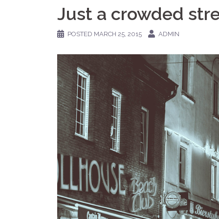
Just a crowded str
POSTED
MARCH 25, 2015
ADMIN