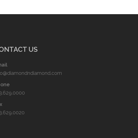
ONTACT US
ail
fo@diamondndiamond.com
hone
3.629.0000
x
3.629.0020