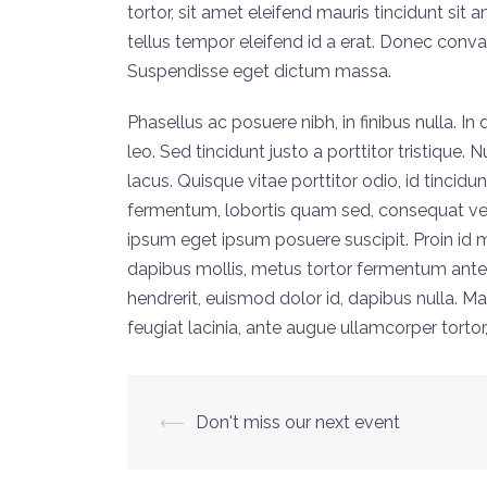
tortor, sit amet eleifend mauris tincidunt sit
tellus tempor eleifend id a erat. Donec conv
Suspendisse eget dictum massa.
Phasellus ac posuere nibh, in finibus nulla. I
leo. Sed tincidunt justo a porttitor tristique
lacus. Quisque vitae porttitor odio, id tincidun
fermentum, lobortis quam sed, consequat velit
ipsum eget ipsum posuere suscipit. Proin id mo
dapibus mollis, metus tortor fermentum ante
hendrerit, euismod dolor id, dapibus nulla. M
feugiat lacinia, ante augue ullamcorper torto
⟵
Don't miss our next event
Post