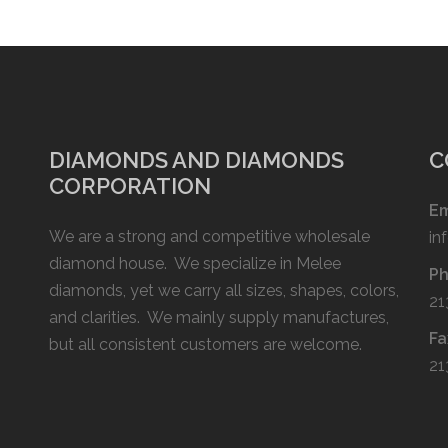
DIAMONDS AND DIAMONDS
C
CORPORATION
Em
We are a strong and competitive wholesale
in
diamond house. We specialize in Melee
P
diamonds, yet we carry all sizes, shapes, colors,
21
and clarities. We mainly supply manufactures,
Fa
but all consistent customers are welcome.
21