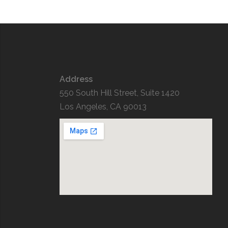
Address
550 South Hill Street, Suite 1420
Los Angeles, CA 90013